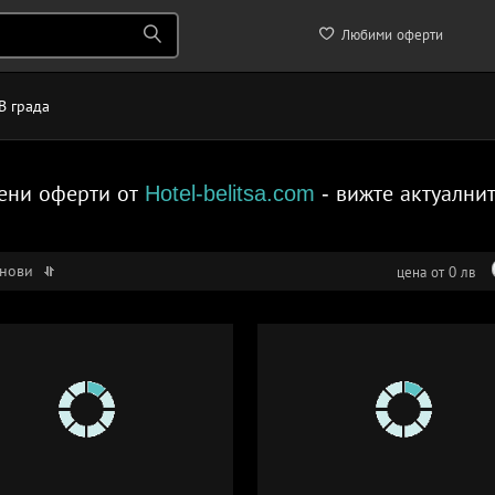
Любими оферти
В града
ени оферти от
Hotel-belitsa.com
- вижте актуални
-нови
цена от 0 лв