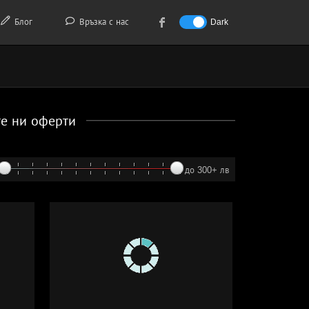
Блог
Връзка с нас
Dark
те ни оферти
до 300+ лв