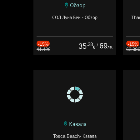
Обзор
СОЛ Луна Бей - Обзор
Thas
-15%
.28
69
-15%
35
/
лв.
€
41.42€
62.38€
Кавала
Tosca Beach- Кавала