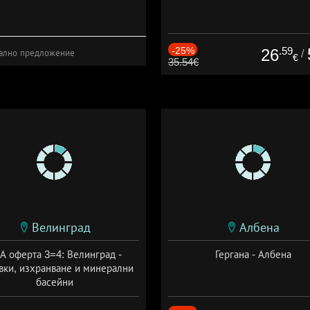
-25%
.59
26
/
ално предложение
€
35.54€
Велинград
Албена
А оферта 3=4: Велинград -
Гергана - Албена
вки, изхранване и минерални
басейни
а: 01.07 - 30.09 + полупансион