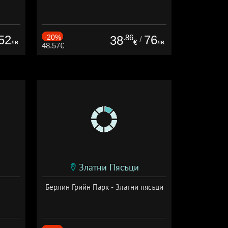
52
-20%
.86
76
38
/
лв.
лв.
€
48.57€
Златни Пясъци
Берлин Грийн Парк - Златни пясъци