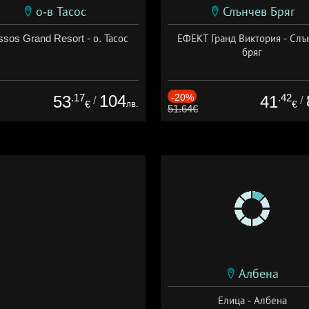
о-в Тасос
Слънчев Бряг
sos Grand Resort - о. Тасос
ЕФЕКТ Гранд Виктория - Слъ
бряг
.17
104
-20%
.42
53
41
/
/
лв.
€
€
51.64€
Албена
Елица - Албена