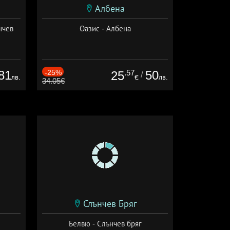
Албена
нчев
Оазис - Албена
81
-25%
.57
50
25
/
лв.
лв.
€
34.05€
Слънчев Бряг
Белвю - Слънчев бряг