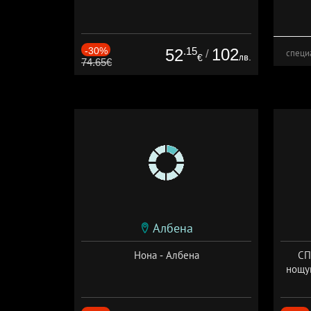
-30%
.15
102
52
/
специ
лв.
€
74.65€
Албена
Нона - Албена
СП
нощу
Дат